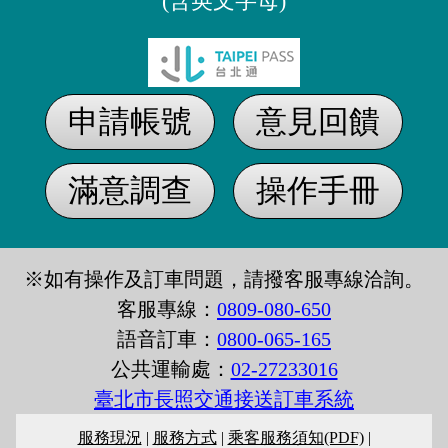
(含英文字母)
申請帳號
意見回饋
滿意調查
操作手冊
※如有操作及訂車問題，請撥客服專線洽詢。
客服專線：
0809-080-650
語音訂車：
0800-065-165
公共運輸處：
02-27233016
臺北市長照交通接送訂車系統
服務現況
|
服務方式
|
乘客服務須知(PDF)
|